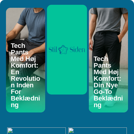
Tech
Pants
Med Høj
Tech
Komfort:
Pants
En
Med Høj
Revolutio
Komfort:
n Inden
Din Nye
For
Go-To
Beklædni
Beklædni
ng
ng