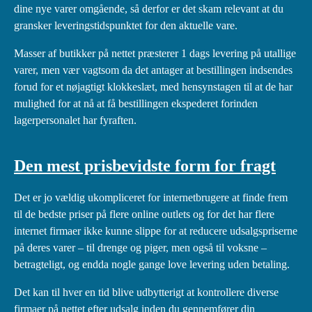
dine nye varer omgående, så derfor er det skam relevant at du
gransker leveringstidspunktet for den aktuelle vare.
Masser af butikker på nettet præsterer 1 dags levering på utallige
varer, men vær vagtsom da det antager at bestillingen indsendes
forud for et nøjagtigt klokkeslæt, med hensynstagen til at de har
mulighed for at nå at få bestillingen ekspederet forinden
lagerpersonalet har fyraften.
Den mest prisbevidste form for fragt
Det er jo vældig ukompliceret for internetbrugere at finde frem
til de bedste priser på flere online outlets og for det har flere
internet firmaer ikke kunne slippe for at reducere udsalgspriserne
på deres varer – til drenge og piger, men også til voksne –
betragteligt, og endda nogle gange love levering uden betaling.
Det kan til hver en tid blive udbytterigt at kontrollere diverse
firmaer på nettet efter udsalg inden du gennemfører din