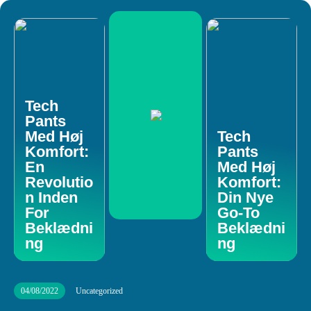
Tech
Pants
Med Høj
Tech
Komfort:
Pants
En
Med Høj
Revolutio
Komfort:
n Inden
Din Nye
For
Go-To
Beklædni
Beklædni
ng
ng
04/08/2022
Uncategorized