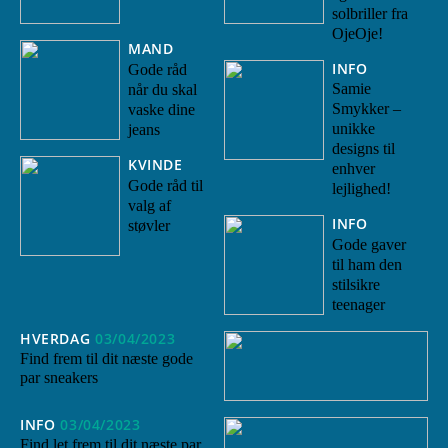
solbriller fra
OjeOje!
MAND
INFO
Gode råd
Samie
når du skal
Smykker –
vaske dine
unikke
jeans
designs til
KVINDE
enhver
Gode råd til
lejlighed!
valg af
INFO
støvler
Gode gaver
til ham den
stilsikre
teenager
HVERDAG
03/04/2023
Find frem til dit næste gode
par sneakers
INFO
03/04/2023
Find let frem til dit næste par