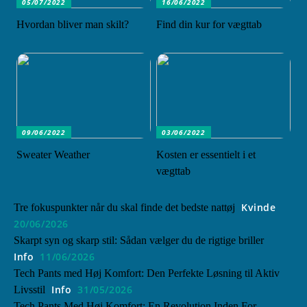
05/07/2022
16/06/2022
Hvordan bliver man skilt?
Find din kur for vægttab
09/06/2022
03/06/2022
Sweater Weather
Kosten er essentielt i et
vægttab
Kvinde
Tre fokuspunkter når du skal finde det bedste nattøj
20/06/2026
Skarpt syn og skarp stil: Sådan vælger du de rigtige briller
Info
11/06/2026
Tech Pants med Høj Komfort: Den Perfekte Løsning til Aktiv
Info
31/05/2026
Livsstil
Tech Pants Med Høj Komfort: En Revolution Inden For