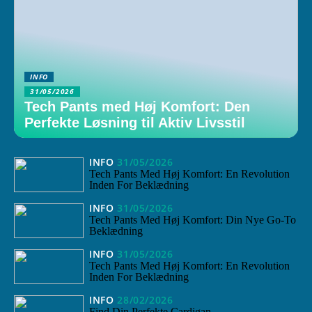
INFO
31/05/2026
Tech Pants med Høj Komfort: Den
Perfekte Løsning til Aktiv Livsstil
INFO
31/05/2026
Tech Pants Med Høj Komfort: En Revolution
Inden For Beklædning
INFO
31/05/2026
Tech Pants Med Høj Komfort: Din Nye Go-To
Beklædning
INFO
31/05/2026
Tech Pants Med Høj Komfort: En Revolution
Inden For Beklædning
INFO
28/02/2026
Find Din Perfekte Cardigan