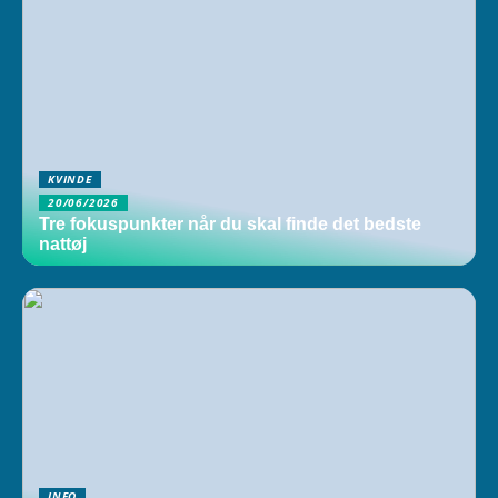
KVINDE
20/06/2026
Tre fokuspunkter når du skal finde det bedste
nattøj
INFO