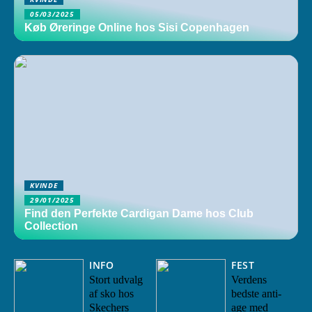
05/03/2025
Køb Øreringe Online hos Sisi Copenhagen
KVINDE
29/01/2025
Find den Perfekte Cardigan Dame hos Club
Collection
INFO
FEST
Stort udvalg
Verdens
af sko hos
bedste anti-
Skechers
age med