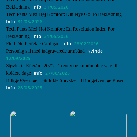
Info
31/05/2026
Beklædning
Tech Pants Med Høj Komfort: Din Nye Go-To Beklædning
Info
31/05/2026
Tech Pants Med Høj Komfort: En Revolution Inden For
Info
31/05/2026
Beklædning
Info
28/02/2026
Find Din Perfekte Cardigan
Kvinde
Personlig stil med indgraverede armbånd
12/09/2025
Støvler til Efteråret 2025 – Trendy og komfortable valg til
Info
27/08/2025
koldere dage
Billige Øreringe – Stilfulde Smykker til Budgetvenlige Priser
Info
28/05/2025